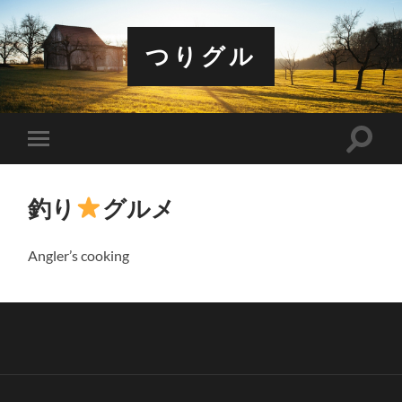
つりグル
検
モ
索
バ
フ
イ
ィ
ル
ー
釣り
グルメ
メ
ル
ニ
ド
ュ
を
ー
Angler’s cooking
切
を
り
切
替
り
え
替
る
え
る