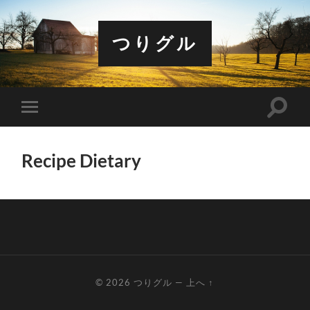
つりグル
検
モ
索
バ
フ
イ
ィ
ル
ー
Recipe Dietary
メ
ル
ニ
ド
ュ
を
ー
切
を
り
切
替
り
え
替
る
え
る
© 2026
つりグル
—
上へ ↑